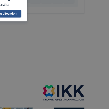
nálja:
pot -annak
et elfogadom
eginkább,
lményt, ha
ti és hogyan
 a cookie-k
t
thatók.
tóságának és
mazásának
 nem
 a honlap a