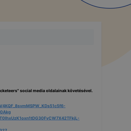
cketeers" social media oldalainak követésével.
ABHV4KQF_8svmMSPW_KDs51c5f6-
m0Akg
-hT0lhxUzK1oxn1tDG30FvCW7X42TFkjL-
8327