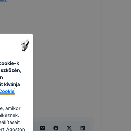
cookie-k
eszközén,
an
t kívánja
Cookie
re, amikor
elkeznek.
llításait
ort Ágoston