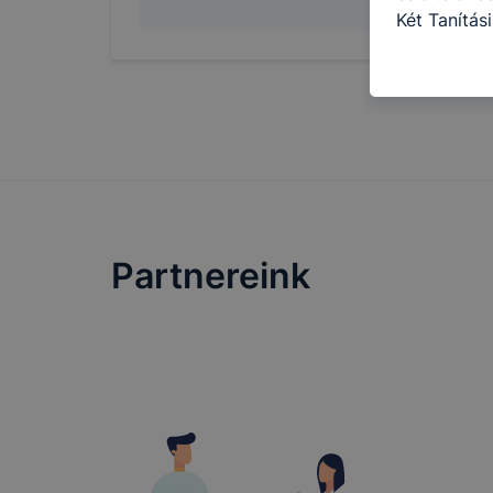
Két Tanítás
információ 
felméréséve
így megtudh
ismét meglá
tudja kika
beállításán
automatikus
Felhívjuk f
folyamatai
Partnereink
megakadályo
lesznek kép
tervezettől