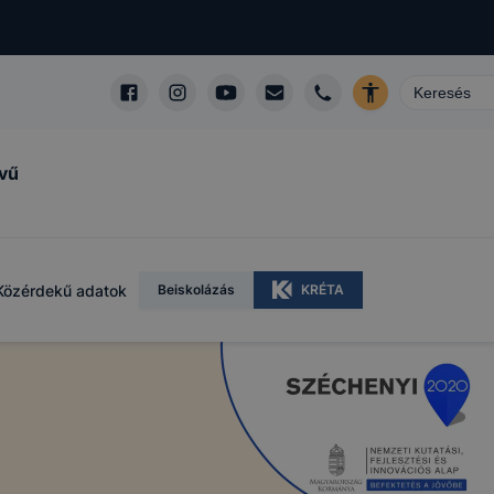
lvű
Közérdekű adatok
Beiskolázás
KRÉTA