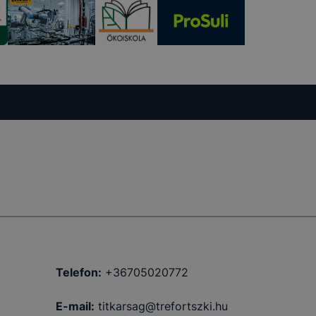
Telefon:
+36705020772
E-mail:
titkarsag@trefortszki.hu