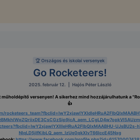
🏆 Országos és iskolai versenyek
Go Rocketeers!
2025. február 12.
|
Hajós Péter László
t műholdépítő versenyen! A sikerhez mind hozzájárulhatunk a "Ro
👍
com/rocketeers_team?fbclid=IwY2xjawIYXldleHRuA2FlbQIxMA
BMkhlWqZQriixDE3CsCGzSip9jcA_aem_LCgLD4w7opkVI5AUz
kecteers?fbclid=IwY2xjawIYXllleHRuA2FlbQIxMAABHU-UJsBU2s
NlqLD5jIfKibLQ_aem_lzUq0qkXIvT66IccE45Nxg
cebook
:
https://www.facebook.com/profile.php?id=6157000743