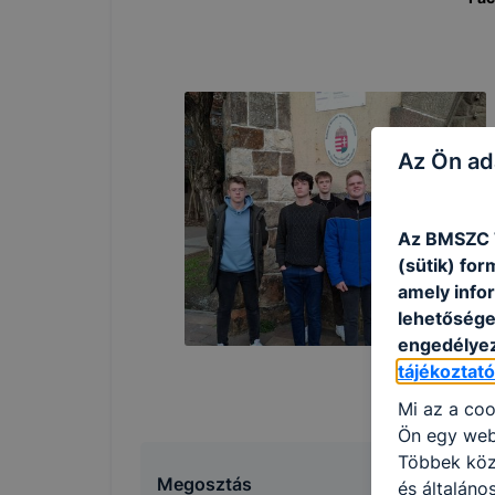
Az Ön ad
Az BMSZC T
(sütik) fo
amely info
lehetősége 
engedélyez
tájékoztat
Mi az a coo
Ön egy web
Többek közö
Megosztás
és általán