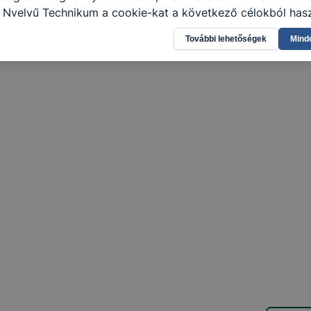
i Nyelvű Technikum a cookie-kat a következő célokból hasz
gyűjtése azzal kapcsolatban, hogyan használja Ön a honla
További lehetőségek
Mind
l, hogy a honlap melyik részeit látogatja, vagy használja l
atjuk, hogyan biztosítsunk Önnek még jobb felhasználói é
togatja oldalunkat, honlap fejlesztése. Hogyan ellenőrizhe
pcsolni a cookie-kat? Minden modern böngésző engedélyezi
ak a változtatását. A legtöbb böngésző alapértelmezettkén
an elfogadja a cookie-kat, de ezek általában megváltozta
igyelmét, hogy mivel a cookie-k célja honlapunk használha
nak megkönnyítése vagy lehetővé tétele, a cookie-k alkal
zása vagy törlése által előfordulhat, hogy felhasználóink
esek honlapunk funkcióinak teljes körű használatára, vagy
 eltérően fog működni böngészőjében.