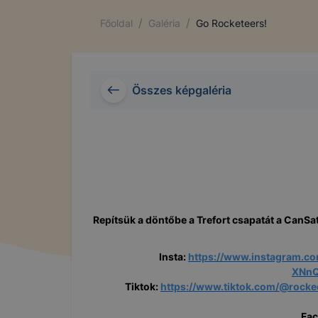
/
/
Főoldal
Galéria
Go Rocketeers!
Összes képgaléria
Repítsük a döntőbe a Trefort csapatát a CanSa
Insta
:
https://www.instagram.
XNnQ
Tiktok
:
https://www.tiktok.com/@roc
Fa