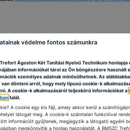
atainak védelme fontos számunkra
refort Ágoston Két Tanítási Nyelvű Technikum honlapja 
rmájában információkat tárol az Ön böngészésre használt 
rmációk személyes adatnak minősülhetnek. Az alábbiakb
van dönteni arról, hogy mely típusú cookie-k alkalmazásá
ni. A cookie-k alkalmazásáról teljeskörű információkat a
óban
talál.
kie? A cookie egy kis fájl, amely akkor kerül a számítógép
helyet látogat meg. A cookie-k számtalan funkcióval rend
tt információt gyűjtenek, megjegyzik a látogató egyéni beá
osságban megkönnyítik a honlap használatát. A BMSZC Tref