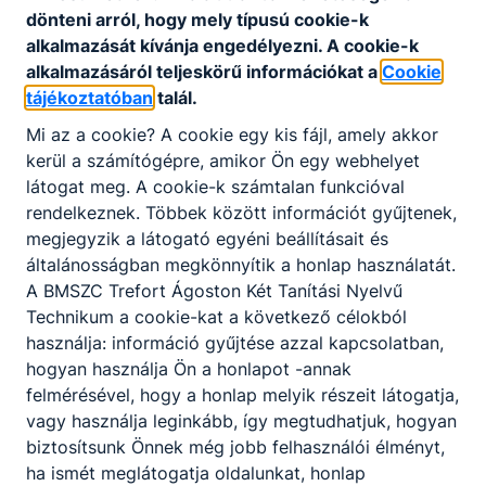
Letöltés
dönteni arról, hogy mely típusú cookie-k
alkalmazását kívánja engedélyezni. A cookie-k
alkalmazásáról teljeskörű információkat a
Cookie
tájékoztatóban
talál.
Mi az a cookie? A cookie egy kis fájl, amely akkor
kerül a számítógépre, amikor Ön egy webhelyet
látogat meg. A cookie-k számtalan funkcióval
Partnereink
rendelkeznek. Többek között információt gyűjtenek,
megjegyzik a látogató egyéni beállításait és
általánosságban megkönnyítik a honlap használatát.
A BMSZC Trefort Ágoston Két Tanítási Nyelvű
Technikum a cookie-kat a következő célokból
használja: információ gyűjtése azzal kapcsolatban,
hogyan használja Ön a honlapot -annak
felmérésével, hogy a honlap melyik részeit látogatja,
vagy használja leginkább, így megtudhatjuk, hogyan
biztosítsunk Önnek még jobb felhasználói élményt,
ha ismét meglátogatja oldalunkat, honlap