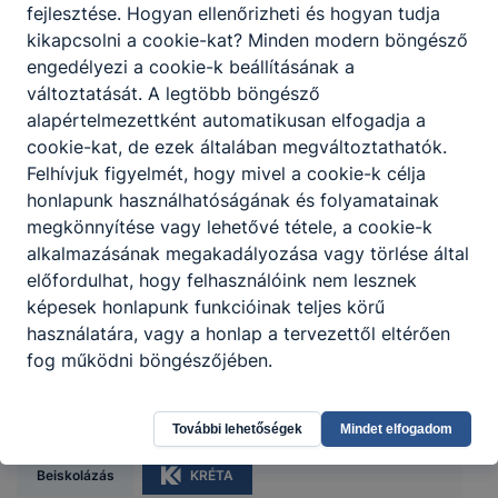
fejlesztése. Hogyan ellenőrizheti és hogyan tudja
kikapcsolni a cookie-kat? Minden modern böngésző
engedélyezi a cookie-k beállításának a
változtatását. A legtöbb böngésző
alapértelmezettként automatikusan elfogadja a
cookie-kat, de ezek általában megváltoztathatók.
Felhívjuk figyelmét, hogy mivel a cookie-k célja
honlapunk használhatóságának és folyamatainak
megkönnyítése vagy lehetővé tétele, a cookie-k
alkalmazásának megakadályozása vagy törlése által
előfordulhat, hogy felhasználóink nem lesznek
képesek honlapunk funkcióinak teljes körű
BMSZC Trefort Ágoston Két Tanítási
használatára, vagy a honlap a tervezettől eltérően
fog működni böngészőjében.
Nyelvű Technikum
1191 Budapest, Kossuth tér 12.
További lehetőségek
Mindet elfogadom
Beiskolázás
KRÉTA