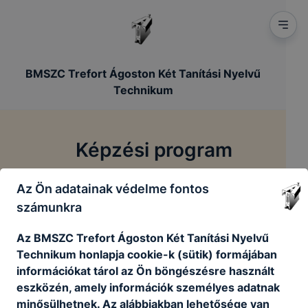
BMSZC Trefort Ágoston Két Tanítási Nyelvű
Technikum
Képzési program
Az Ön adatainak védelme fontos
/
/
Főoldal
Szakmai dokumentumok
Képzési program
számunkra
Az BMSZC Trefort Ágoston Két Tanítási Nyelvű
Ágazati alapvizsga eljárásrendje
Technikum honlapja cookie-k (sütik) formájában
információkat tárol az Ön böngészésre használt
AGAZATI_ALAPVIZSGA_ELJARASI_RENDJE
eszközén, amely információk személyes adatnak
.pdf
minősülhetnek. Az alábbiakban lehetősége van