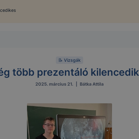
ncedikes
📝 Vizsgák
g több prezentáló kilencedi
2025. március 21.
|
Bátka Attila