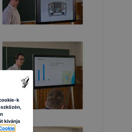
cookie-k
eszközén,
an
t kívánja
Cookie