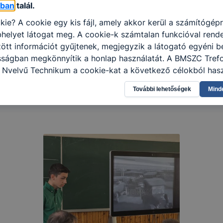
óban
talál.
kie? A cookie egy kis fájl, amely akkor kerül a számítógép
helyet látogat meg. A cookie-k számtalan funkcióval rend
tt információt gyűjtenek, megjegyzik a látogató egyéni beá
osságban megkönnyítik a honlap használatát. A BMSZC Tref
i Nyelvű Technikum a cookie-kat a következő célokból hasz
gyűjtése azzal kapcsolatban, hogyan használja Ön a honla
További lehetőségek
Mind
l, hogy a honlap melyik részeit látogatja, vagy használja l
atjuk, hogyan biztosítsunk Önnek még jobb felhasználói é
togatja oldalunkat, honlap fejlesztése. Hogyan ellenőrizhe
pcsolni a cookie-kat? Minden modern böngésző engedélyezi
ak a változtatását. A legtöbb böngésző alapértelmezettkén
an elfogadja a cookie-kat, de ezek általában megváltozta
igyelmét, hogy mivel a cookie-k célja honlapunk használha
nak megkönnyítése vagy lehetővé tétele, a cookie-k alkal
zása vagy törlése által előfordulhat, hogy felhasználóink
esek honlapunk funkcióinak teljes körű használatára, vagy
 eltérően fog működni böngészőjében.