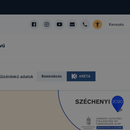
lvű
Közérdekű adatok
Beiskolázás
KRÉTA