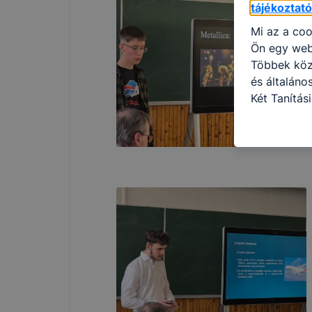
tájékoztat
Mi az a coo
Ön egy web
Többek közö
és általán
Két Tanítás
információ 
felméréséve
így megtudh
ismét meglá
tudja kika
beállításán
automatikus
Felhívjuk f
folyamatai
megakadályo
lesznek kép
tervezettől