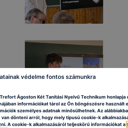
atainak védelme fontos számunkra
refort Ágoston Két Tanítási Nyelvű Technikum honlapja 
rmájában információkat tárol az Ön böngészésre használt 
rmációk személyes adatnak minősülhetnek. Az alábbiakb
van dönteni arról, hogy mely típusú cookie-k alkalmazásá
ni. A cookie-k alkalmazásáról teljeskörű információkat a