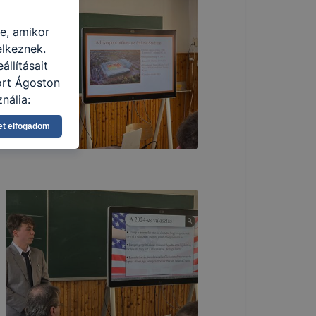
re, amikor
elkeznek.
llításait
ort Ágoston
nálja:
pot -annak
et elfogadom
eginkább,
lményt, ha
ti és hogyan
 a cookie-k
t
thatók.
tóságának és
mazásának
 nem
 a honlap a