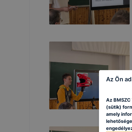
Az Ön ad
Az BMSZC T
(sütik) fo
amely info
lehetősége 
engedélyez