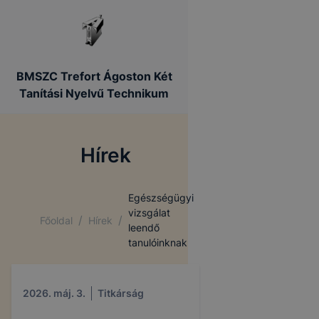
BMSZC Trefort Ágoston Két
Tanítási Nyelvű Technikum
Hírek
Egészségügyi
vizsgálat
/
/
Főoldal
Hírek
leendő
tanulóinknak
2026. máj. 3.
Titkárság