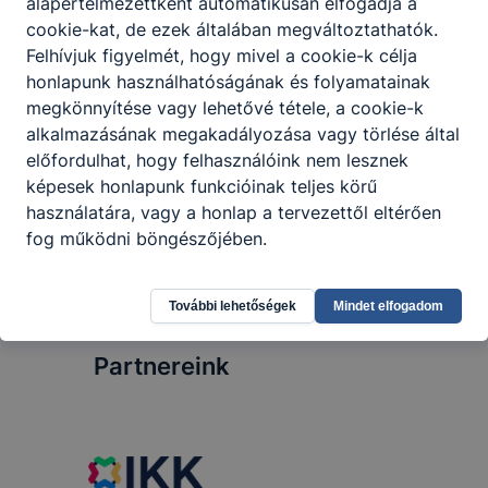
alapértelmezettként automatikusan elfogadja a
cookie-kat, de ezek általában megváltoztathatók.
Óriási büszkeség érte iskolánkat
Felhívjuk figyelmét, hogy mivel a cookie-k célja
a Budapesti Műszaki
honlapunk használhatóságának és folyamatainak
Szakképzési Centrum évzáró
megkönnyítése vagy lehetővé tétele, a cookie-k
gáláján, ahol az
alkalmazásának megakadályozása vagy törlése által
oktatóközösségünk két
meghatározó tagja is rangos
előfordulhat, hogy felhasználóink nem lesznek
2026.
Osztályfőnöki
szakmai elismerésben részesült.
júl. 1.
munkaközösség
képesek honlapunk funkcióinak teljes körű
Varsóci Károly „Az év vezetője”,
használatára, vagy a honlap a tervezettől eltérően
míg Lengyák Ildikó Éva „Az év
fog működni böngészőjében.
esélyteremtő pedagógusa” díjat
vehette át a kiemelkedő és
áldozatos munkája
További lehetőségek
Mindet elfogadom
elismeréseként.
Partnereink