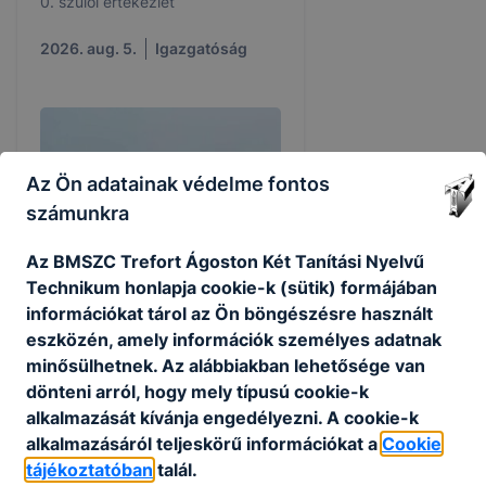
0. szülői értekezlet
2026. aug. 5.
Igazgatóság
Az Ön adatainak védelme fontos
számunkra
Az BMSZC Trefort Ágoston Két Tanítási Nyelvű
Technikum honlapja cookie-k (sütik) formájában
információkat tárol az Ön böngészésre használt
eszközén, amely információk személyes adatnak
minősülhetnek. Az alábbiakban lehetősége van
Gyarmatosítani mentünk,
see you soon ;)
dönteni arról, hogy mely típusú cookie-k
alkalmazását kívánja engedélyezni. A cookie-k
Ávéd Erzsébet tanárnő
alkalmazásáról teljeskörű információkat a
Cookie
szervezésében idén is útra kelt a
tájékoztatóban
talál.
trefortosok kis csapata, hogy